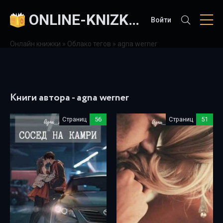
ONLINE-KNIZKI.COM
Войти
Онлайн книжки
»
Облако тегов
» agna werner
Книги автора - agna werner
Страниц
56
Страниц
51