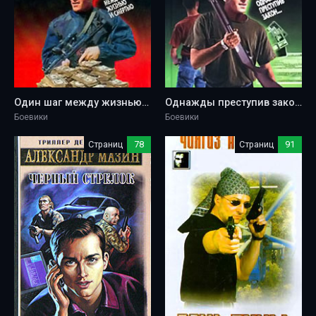
Один шаг между жизнью и смертью - Андрей Воронин
Однажды преступив закон… - Андрей Воронин
Боевики
Боевики
Страниц
78
Страниц
91