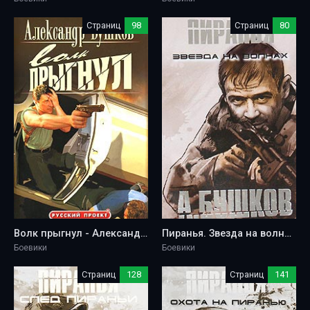
Страниц
98
Страниц
80
Волк прыгнул - Александр Бушков
Пиранья. Звезда на волнах - Александр Бушков
Боевики
Боевики
Страниц
128
Страниц
141