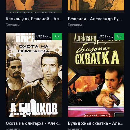
Капкан для Бешеной - Александр Бушков
Бешеная - Александр Бушков
Боевики
Боевики
Страниц
67
Страниц
85
Охота на олигарха - Александр Бушков
Бульдожья схватка - Александр Бушков
Боевики
Боевики