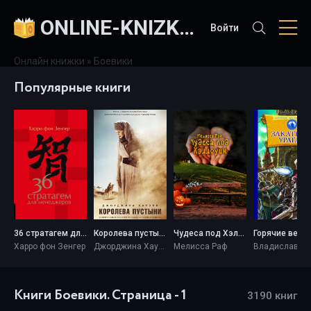
ONLINE-KNIZKI.COM
Войти
Онлайн книжки
» Боевики
Популярные книги
36 стратагем для менеджеров - Харро фон Зенгер
Королева пустыни - Джорджина Хауэлл
Чудеса под Хэллоуин - Мелисса Раф
Харро фон Зенгер
Джорджина Хауэлл
Мелисса Раф
Книги Боевики. Страница - 1
3190 книг