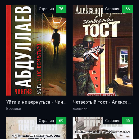
Страниц
76
Страниц
66
Уйти и не вернуться - Чингиз Абдуллаев
Четвертый тост - Александр Бушков
Боевики
Боевики
Страниц
69
Страниц
56