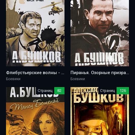
Флибустьерские волны - Александр Бушков
Пиранья. Озорные призраки - Александр Бушков
Боевики
Боевики
Страниц
82
Страниц
126