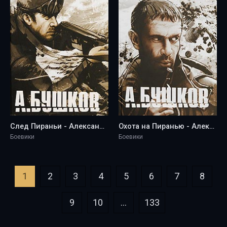
След Пираньи - Александр Бушков
Охота на Пиранью - Александр Бушков
Боевики
Боевики
1
2
3
4
5
6
7
8
9
10
...
133