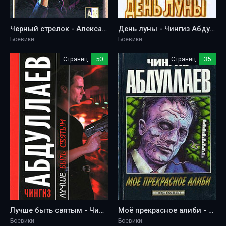
Черный стрелок - Александр Мазин
День луны - Чингиз Абдуллаев
Боевики
Боевики
Страниц
50
Страниц
35
Лучше быть святым - Чингиз Абдуллаев
Моё прекрасное алиби - Чингиз Абдуллаев
Боевики
Боевики