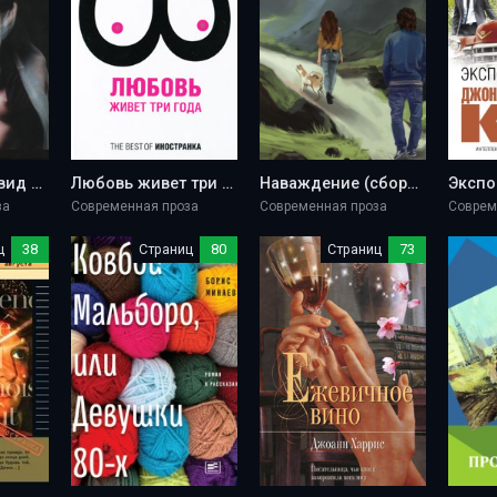
Думают... - Дэвид Лодж
Любовь живет три года - Фредерик Бегбедер
Наваждение (сборник) - Николай Куценко
за
Современная проза
Современная проза
Соврем
ц
38
Страниц
80
Страниц
73