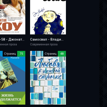
Экспо-58 - Джонатан Коу
Самосвал - Владимир Лорченков
енная проза
Современная проза
Страниц
75
Страниц
48