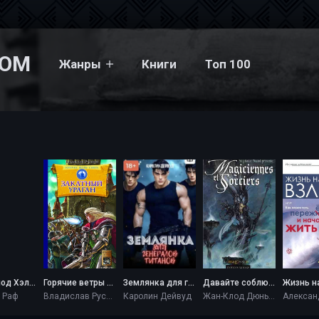
COM
Жанры
Книги
Топ 100
Чудеса под Хэллоуин - Мелисса Раф
Горячие ветры Севера. Книга 3. Закатный ураган - Владислав Русанов
Землянка для генералов титанов - Каролин Дейвуд
Давайте соблюдать процедуры - Жан-Клод Дюньяк
 Раф
Владислав Русанов
Каролин Дейвуд
Жан-Клод Дюньяк
Алексан