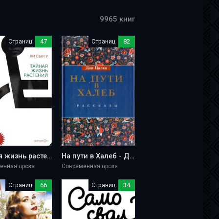
9965 книг
Страниц
47
Страниц
82
Тайная жизнь растений - Ли Сын У
На пути в Халеб - Дан Цалка
енная проза
Современная проза
Страниц
66
Страниц
34