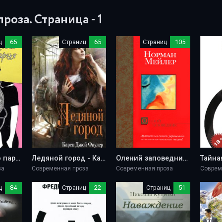
роза. Страница - 1
ц
65
Страниц
65
Страниц
105
Ищу классного парня - Диана Кизис
Ледяной город - Карен Джой Фаулер
Олений заповедник - Норман Мейлер
за
Современная проза
Современная проза
Соврем
ц
84
Страниц
22
Страниц
51