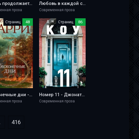
Жизнь продолжается - Александр Махнёв
Любовь в каждой строчке - Кэт Кроули
енная проза
Современная проза
Страниц
48
Страниц
86
Бесконечные дни - Себастьян Барри
Номер 11 - Джонатан Коу
енная проза
Современная проза
.
416