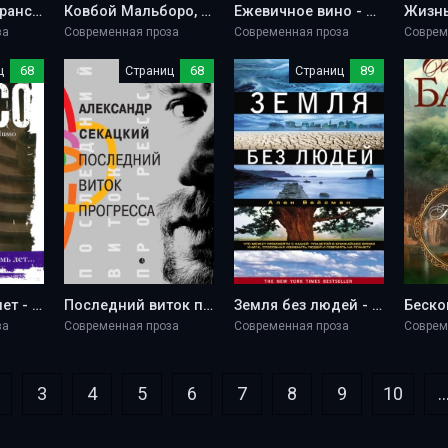
31 августа - Лоранс Коссе
Ковбой Мальборо, или Девушки 80-х - Борис Минаев
Ежевичное вино - Джоанн Харрис
за
Современная проза
Современная проза
Соврем
ц
68
Страниц
68
Страниц
89
Прошло семь лет - Гийом Мюссо
Последний виток прогресса - Александр Секацкий
Земля без людей - Алан Вейсман
за
Современная проза
Современная проза
Соврем
3
4
5
6
7
8
9
10
..