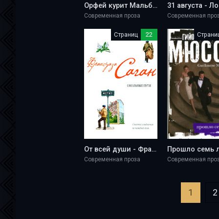
Орфей курит Мальборо - Вадим Саралидзе
Современная проза
Современная про
Страниц
22
Страни
От всей души - Франсуаза Саган
Современная проза
Современная про
1
2