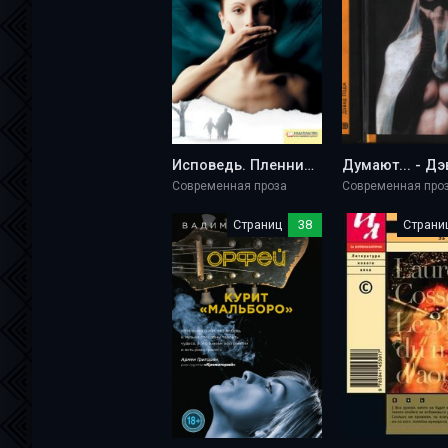
Исповедь. Пленница своего отца - Жан-Мишель Карадек
Современная проза
Современная про
Страниц
38
Страни