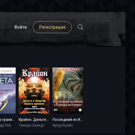
Войти
Регистрация
Жизнь на грани взлета, или Как перестать пережевывать и начать жить - Александр Рей
Крайон. Деньги и Энергии Нового Времени. Ключ к вашему благосостоянию - Тамара Шмидт
Последний из Иных «Темная история» - Артур Крайс
др Рей
Тамара Шмидт
Артур Крайс