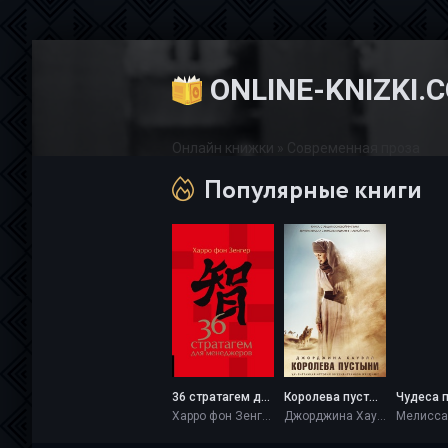
ONLINE-KNIZKI.
Онлайн книжки
» Современная проза
Популярные книги
36 стратагем для менеджеров - Харро фон Зенгер
Королева пустыни - Джорджина Хауэлл
Харро фон Зенгер
Джорджина Хауэлл
Мелисса