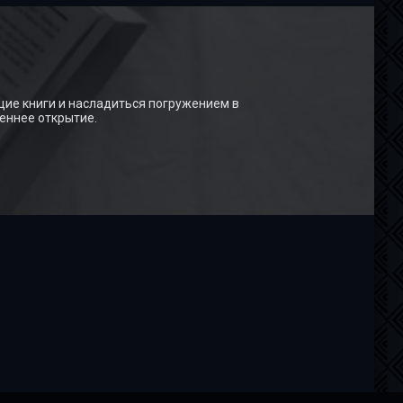
щие книги и насладиться погружением в
еннее открытие.