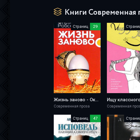
Книги Современная п
Страниц
29
Страни
Жизнь заново - Оксана Робски
Современная проза
Современная про
Страниц
47
Страни