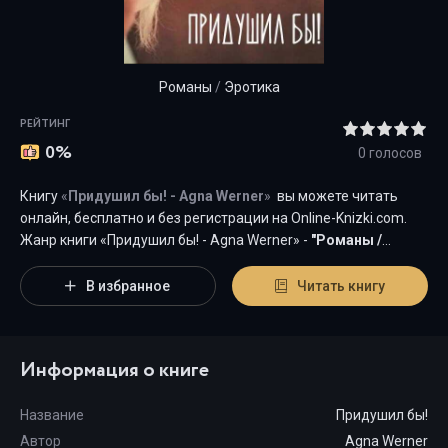
Романы
/
Эротика
РЕЙТИНГ
0%
0
голосов
Книгу
«
Придушил бы! - Agna Werner
»
вы можете читать
онлайн, бесплатно и без регистрации на Оnline-Knizki.com.
Жанр книги «Придушил бы! - Agna Werner» -
"
Романы
/
Эротика
"
является наиболее популярным жанром для
современного читателя, а книга "Придушил бы!" от автора
В избранное
Читать книгу
Agna Werner занимает почетное место среди всей
коллекции произведений в категории "{cat-title}".
Информация о книге
Название
Придушил бы!
Автор
Agna Werner