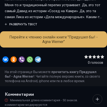
Меня-то и традиционный перепих устраивает. Да, это тот
самый Давид из истории «Сосед на Камри». Да, это та
самая Лика из истории «Дела международные». Каким-то
непостижимым образом они пересеклись в Питере…
РАЗВЕРНУТЬ ТЕКСТ
Можно читать отдельно От автора: Получилась
достаточно камерная история с минимальным
Перейти к чтению онлайн книги "Придушил бы! -
упоминанием второстепенных персонажей. Сразу
Agna Werner"
предупреждаю, я ничего не знаю о производстве
лекарств и БАДов. Все описанное в работе информация
из интернета и моя фантазия))) Примечание № 2: работа
0
голосов
содержит мало сюжета и много секса. Не читать на
рабочем месте и в других общественных местах.
На этой странице Вы можете
прочитать книгу Придушил
бы! - Agna Werner
!. Читайте полную версию книги, со своего
телефона на Android, iphone или пк в любое время.
Комментарии
Минимальная длина комментария - 50 знаков.
комментарии модерируются