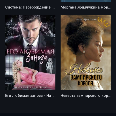
Система: Перерождение. Часть 1 - Сия Тони
Моргана Жемчужина морей - Инна Сычева
Его любимая заноза - Наталия Ладыгина
Невеста вампирского короля - Анна Кривенко