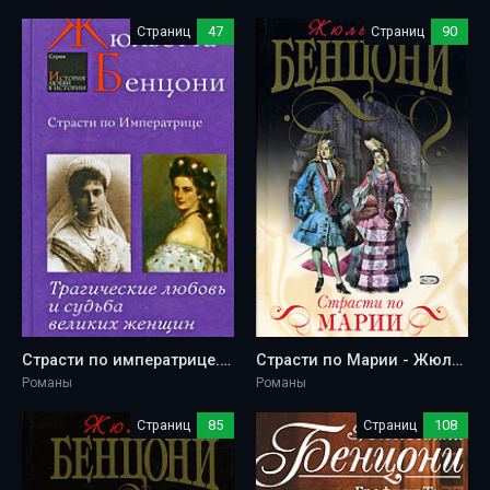
Страниц
47
Страниц
90
Страсти по императрице. Трагические любовь и судьба великих женщин - Жюльетта Бенцони
Страсти по Марии - Жюльетта Бенцони
Романы
Романы
Страниц
85
Страниц
108