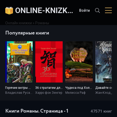
ONLINE-KNIZKI.COM
Войти
Онлайн книжки
» Романы
Популярные книги
Горячие ветры Севера. Книга 3. Закатный ураган - Владислав Русанов
36 стратагем для менеджеров - Харро фон Зенгер
Чудеса под Хэллоуин - Мелисса Раф
Владислав Русанов
Харро фон Зенгер
Мелисса Раф
Жан-Клод Дю
Книги Романы. Страница - 1
47571 книг