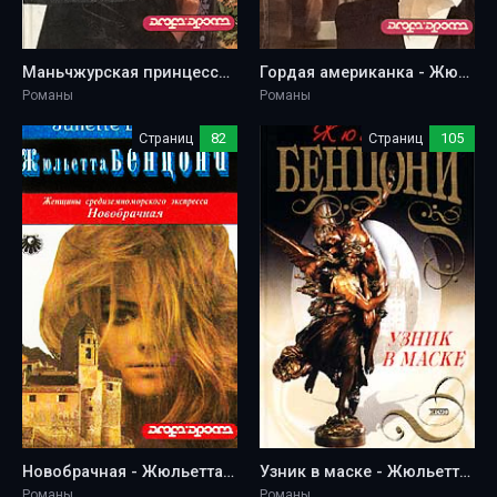
Маньчжурская принцесса - Жюльетта Бенцони
Гордая американка - Жюльетта Бенцони
Романы
Романы
Страниц
82
Страниц
105
Новобрачная - Жюльетта Бенцони
Узник в маске - Жюльетта Бенцони
Романы
Романы