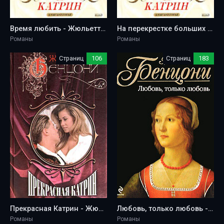
Время любить - Жюльетта Бенцони
На перекрестке больших дорог - Жюльетта Бенцони
Романы
Романы
Страниц
106
Страниц
183
Прекрасная Катрин - Жюльетта Бенцони
Любовь, только любовь - Жюльетта Бенцони
Романы
Романы