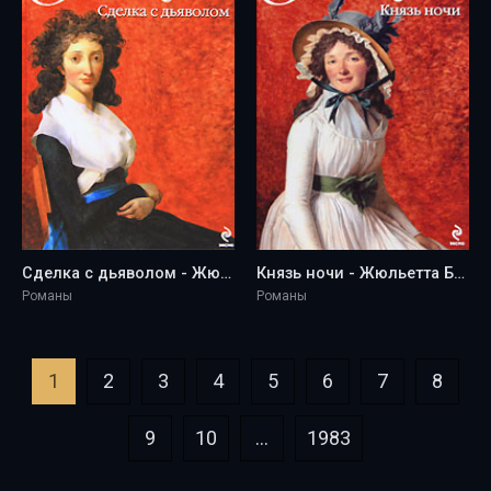
Сделка с дьяволом - Жюльетта Бенцони
Князь ночи - Жюльетта Бенцони
Романы
Романы
1
2
3
4
5
6
7
8
9
10
...
1983