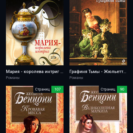
Мария - королева интриг - Жюльетта Бенцони
Графиня Тьмы - Жюльетта Бенцони
Романы
Романы
Страниц
107
Страниц
90