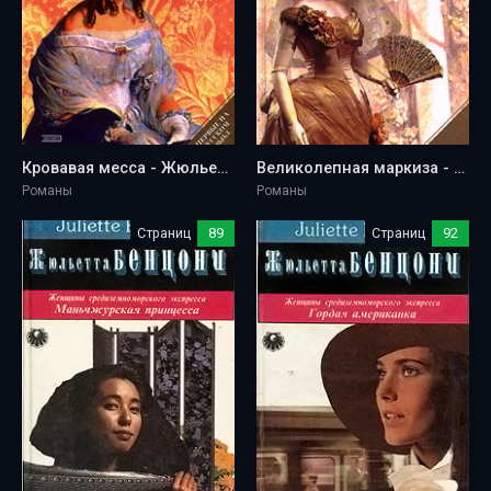
Кровавая месса - Жюльетта Бенцони
Великолепная маркиза - Жюльетта Бенцони
Романы
Романы
Страниц
89
Страниц
92