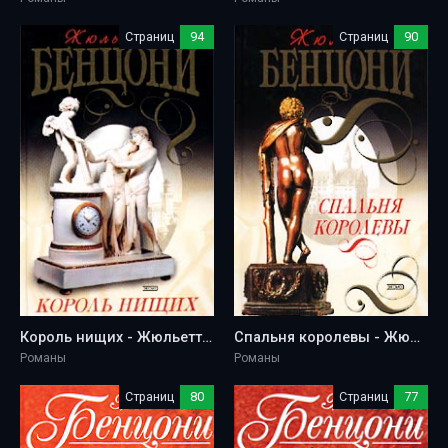
Страниц
94
Страниц
90
Король нищих - Жюльетта Бенцони
Спальня королевы - Жюльетта Бенцони
Романы
Романы
Страниц
80
Страниц
77