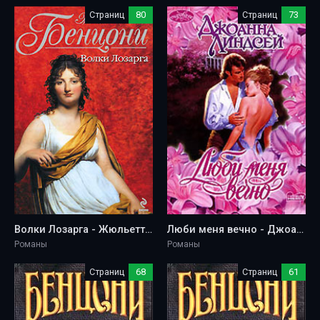
Страниц
80
Страниц
73
Волки Лозарга - Жюльетта Бенцони
Люби меня вечно - Джоанна Линдсей
Романы
Романы
Страниц
68
Страниц
61