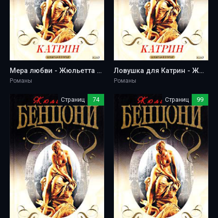
Мера любви - Жюльетта Бенцони
Ловушка для Катрин - Жюльетта Бенцони
Романы
Романы
Страниц
74
Страниц
99