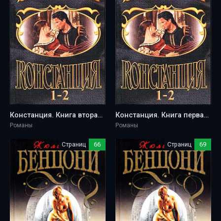
Констанция. Книга вторая - Жюльетта Бенцони
Констанция. Книга первая - Жюльетта Бенцони
Романы
Романы
Страниц
66
Страниц
69