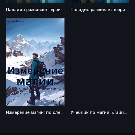
Паладин развивает территорию - Greever
Паладин развивает территорию. Том II - Greever
Измерение магии: по следам пересеченных гор - Власов Алексей
Учебник по магии. «Тайные знания» - Александр Сергеевич Назаркин