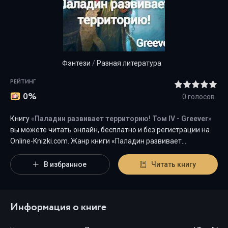
Фэнтези
/
Разная литература
РЕЙТИНГ
0%
0
голосов
Книгу
«
Паладин развивает территорию! Том IV - Greever
»
вы можете читать онлайн, бесплатно и без регистрации на
Оnline-Knizki.com. Жанр книги «Паладин развивает
территорию! Том IV - Greever» -
"
Фэнтези
/
Разная
литература
"
является наиболее популярным жанром для
В избранное
Читать книгу
современного читателя, а книга "Паладин развивает
территорию! Том IV" от автора Greever занимает почетное
место среди всей коллекции произведений в категории "
Информация о книге
{cat-title}".