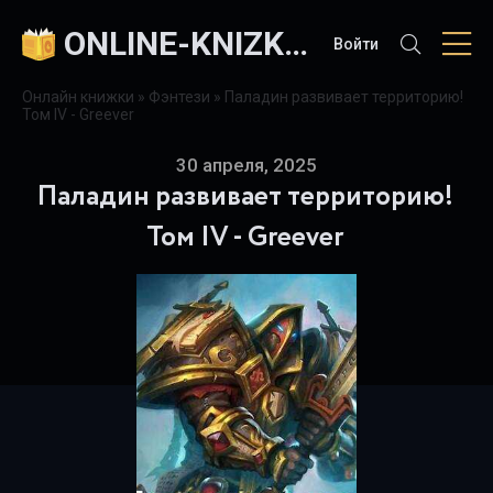
ONLINE-KNIZKI.COM
Войти
Онлайн книжки
»
Фэнтези
» Паладин развивает территорию!
Том IV - Greever
30 апреля, 2025
Паладин развивает территорию!
Том IV - Greever