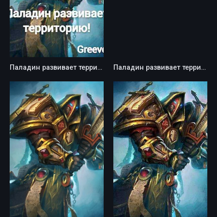
Паладин развивает территорию! Том III - Greever
Паладин развивает территорию - Руслан Маркович Ковтун