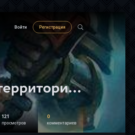
Войти
Регистрация
Паладин развивает территорию. Том II - Greever
121
0
просмотров
комментариев