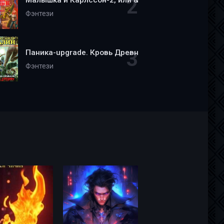
Малышка и Карлссон-2, или &quot;Пища, молчать!&qu
Фэнтези
Паника-upgrade. Кровь Древних - Александр Мазин
Фэнтези