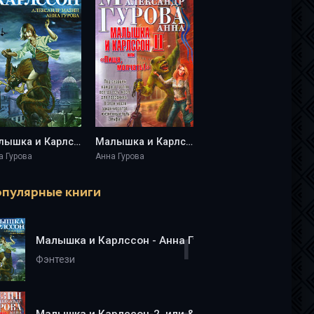
Малышка и Карлссон - Анна Гурова
Малышка и Карлссон-2, или &quot;Пища, молчать!&quot; - Анна Гурова
а Гурова
Анна Гурова
пулярные книги
Малышка и Карлссон - Анна Гурова
Фэнтези