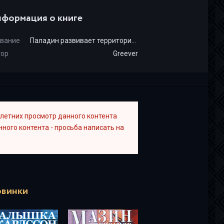
формация о книге
вание
Паладин развивает территорию. Том II
тор
Greever
летних просмотр данного контента
ного контента - просьба написать на
винки