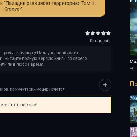
и "Паладин развивает территорию. Том II -
Greever"
0
голосов
е
прочитать книгу Паладин развивает
r
!. Читайте полную версию книги, со своего
 или пк в любое время.
Анн
По
наков. комментарии модерируются
ете стать первым!