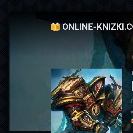
ONLINE-KNIZKI.
Онлайн книжки
»
Разная литература
» Па