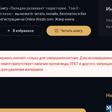
Ин
Книгу
«
Паладин развивает территорию. Том II -
Greever
»
вы можете читать онлайн, бесплатно и без
егистрации на Оnline-Knizki.com. Жанр книги
Наз
«Паладин развивает территорию. Том II - Greever» -
Ав
Разная литература
/
Фэнтези
"
является наиболее
В избранное
Читать книгу
популярным жанром для современного читателя, а
книга "Паладин развивает территорию. Том II" от
автора Greever занимает почетное место среди всей
коллекции произведений в категории "{cat-title}".
ержать контент только для совершеннолетних. Для несовершенно
 книге присутствует наличие пропаганды ЛГБТ и другого, запрещен
m
для удаления материала
Но