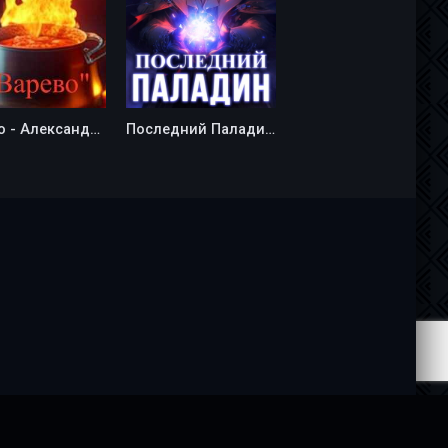
Варево - Александр Паладин
Последний Паладин - Роман Саваровский