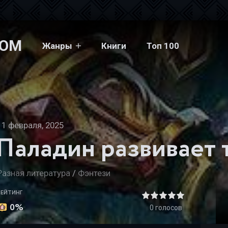
COM
Жанры
Книги
Топ 100
ладин развивает территорию. Том II - Greever
11 февраля, 2025
Разная литература
/
Фэнтези
РЕЙТИНГ
0%
0
голосов