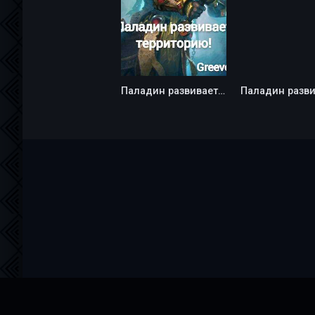
Паладин развивает территорию! Том III - Greever