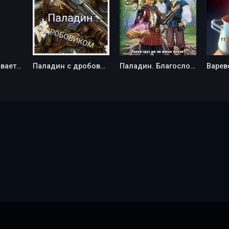
Паладин развивает территорию - Руслан Маркович Ковтун
Паладин с дробовиком - Даниил Дьяченко
Паладин. Благословение - Олег Шелонин