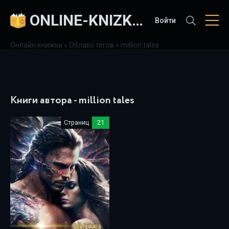
ONLINE-KNIZKI.COM
Войти
Онлайн книжки
»
Облако тегов
» million tales
Книги автора - million tales
Страниц
21