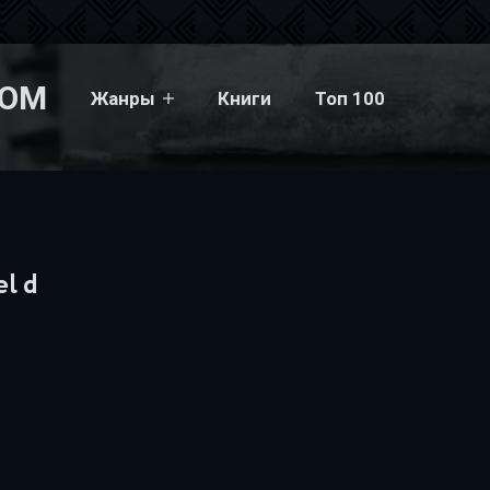
COM
Жанры
Книги
Топ 100
d
el d