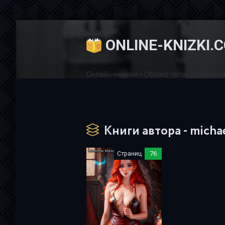
ONLINE-KNIZKI.
Онлайн книжки
»
Облако тегов
» michael 
Книги автора - micha
Страниц
76