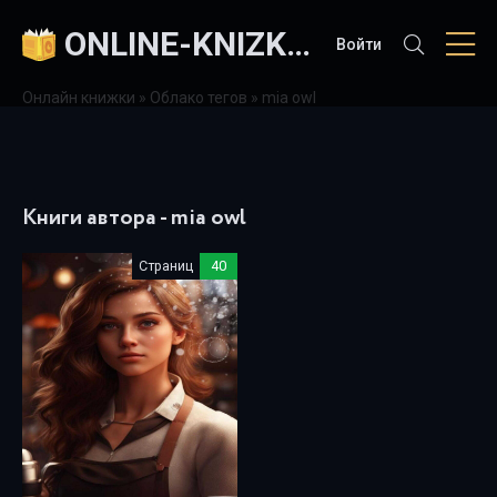
ONLINE-KNIZKI.COM
Войти
Онлайн книжки
»
Облако тегов
» mia owl
Книги автора - mia owl
Страниц
40