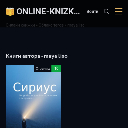
ONLINE-KNIZKI.COM
Войти
Онлайн книжки
»
Облако тегов
» maya liso
Книги автора - maya liso
Страниц
10