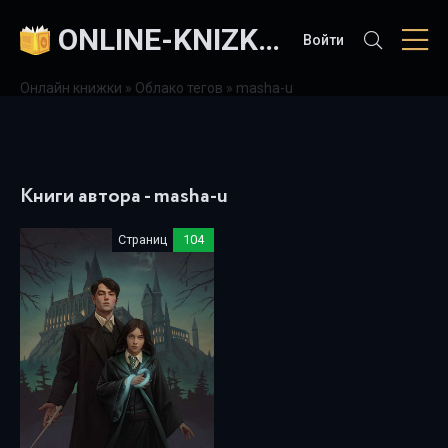
ONLINE-KNIZKI.COM
Войти
Онлайн книжки
»
Облако тегов
» masha-u
Книги автора - masha-u
Страниц
104