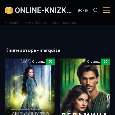
ONLINE-KNIZKI.COM
Войти
Онлайн книжки
»
Облако тегов
» marquise
Книги автора - marquise
Страниц
56
Страниц
69