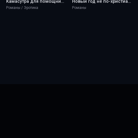
Камасутра для помощницы - Marquise
Новый год не по-христиански - Marquise
Романы / Эротика
Романы
Главная
Новинки
ТОП 100
Правообладателям