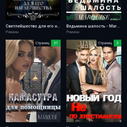
Светлейшество для его наглейшества, или Ведьма покоряет мир! - Marquise
Ведьмина шалость - Marquise
Романы
Романы
Страниц
31
Страниц
3