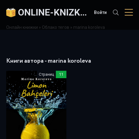
ONLINE-KNIZKI.COM
Войти
Онлайн книжки
»
Облако тегов
» marina koroleva
Книги автора - marina koroleva
Страниц
11