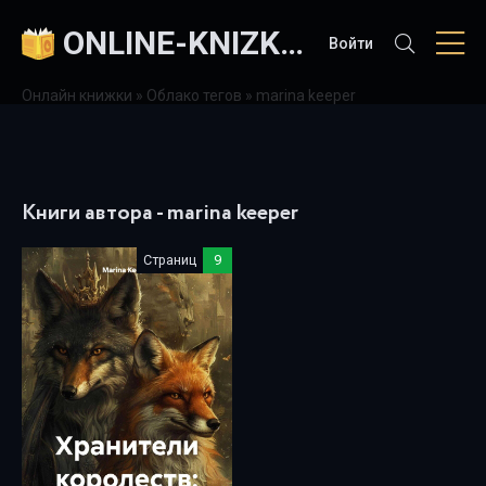
ONLINE-KNIZKI.COM
Войти
Онлайн книжки
»
Облако тегов
» marina keeper
Книги автора - marina keeper
Страниц
9