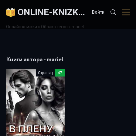
ONLINE-KNIZKI.COM
Войти
Онлайн книжки
»
Облако тегов
» mariel
Книги автора - mariel
Страниц
47