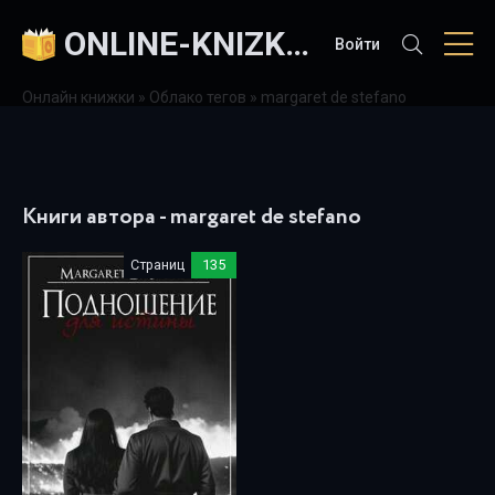
ONLINE-KNIZKI.COM
Войти
Онлайн книжки
»
Облако тегов
» margaret de stefano
Книги автора - margaret de stefano
Страниц
135