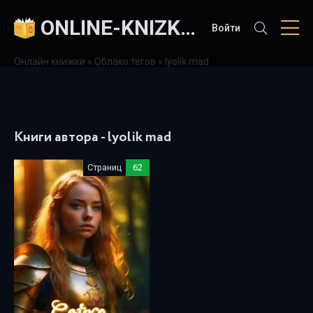
ONLINE-KNIZKI.COM
Войти
Онлайн книжки
»
Облако тегов
» lyolik mad
Книги автора - lyolik mad
Страниц
62