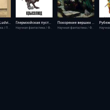
Рубеж веков - Ludvig Normaien
Глермзойская пустошь - Ludvig Normaien
Покорение вершин - Ludvig Normaien
Научная фантастика / Приключение
Научная фантастика / Фэнтези
Научная фантастика / Фэнтези