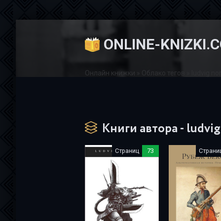
ONLINE-KNIZKI.
Онлайн книжки
»
Облако тегов
» ludvig n
Книги автора - ludvi
Страниц
73
Страни