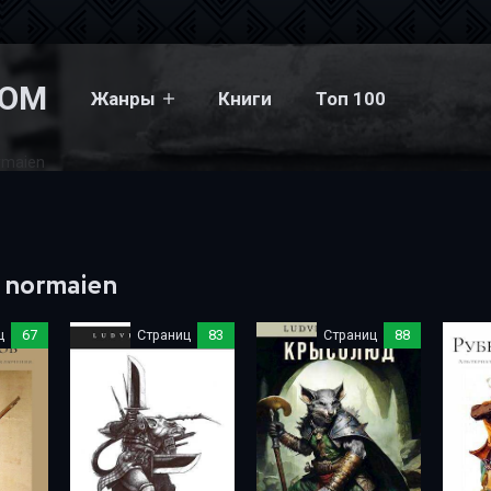
COM
Жанры
Книги
Топ 100
ormaien
g normaien
ц
67
Страниц
83
Страниц
88