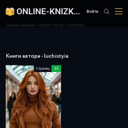
ONLINE-KNIZKI.COM
Войти
Онлайн книжки
»
Облако тегов
» luchistyia
Книги автора - luchistyia
Страниц
35