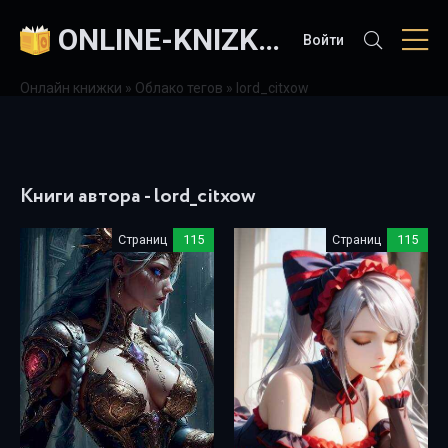
ONLINE-KNIZKI.COM
Войти
Онлайн книжки
»
Облако тегов
» lord_citxow
Книги автора - lord_citxow
Страниц
115
Страниц
115