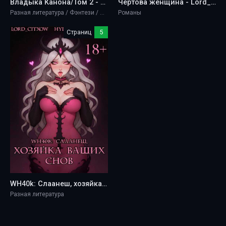
Владыка Канона/Том 2 - Lord_citxow
Чертова женщина - Lord_citxow
Разная литература / Фэнтези / Юмористическая проза
Романы
Страниц
5
WH40k: Слаанеш, хозяйка ваших снов - Lord_citxow
Разная литература