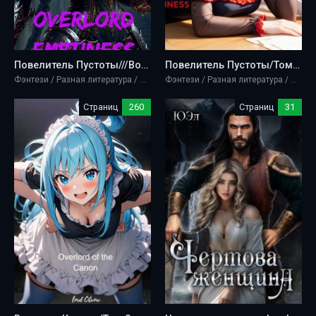
Повелитель Пустоты///Воплощение Энтропии Toм 1 и 2 - Lord_citxow
Повелитель Пустоты/Том 1 - Lord_citxow
Фэнтези / Разная литература / Юмористическая проза
Фэнтези / Разная литература / Юмористическая проза
Страниц
260
Страниц
31