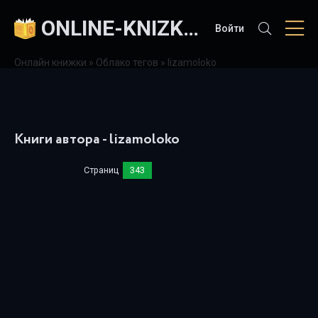
ONLINE-KNIZKI.COM
Войти
Онлайн книжки
»
Облако тегов
» lizamoloko
Книги автора - lizamoloko
Страниц
343