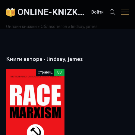
ONLINE-KNIZKI.COM
Войти
Онлайн книжки
»
Облако тегов
» lindsay, james
Книги автора - lindsay, james
Страниц
88