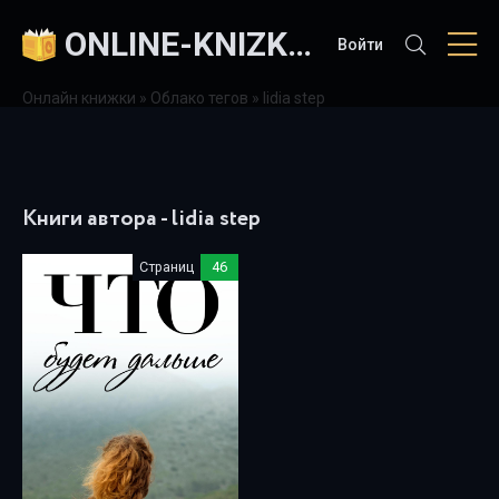
ONLINE-KNIZKI.COM
Войти
Онлайн книжки
»
Облако тегов
» lidia step
Книги автора - lidia step
Страниц
46