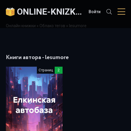
ONLINE-KNIZKI.COM
Войти
Онлайн книжки
»
Облако тегов
» lesumore
Книги автора - lesumore
Страниц
2