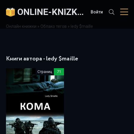
ONLINE-KNIZKI.COM
Войти
Онлайн книжки
»
Облако тегов
» ledy $maille
Книги автора - ledy $maille
Страниц
71