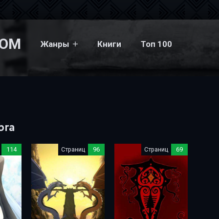
COM
Жанры
Книги
Топ 100
bra
114
Страниц
96
Страниц
69