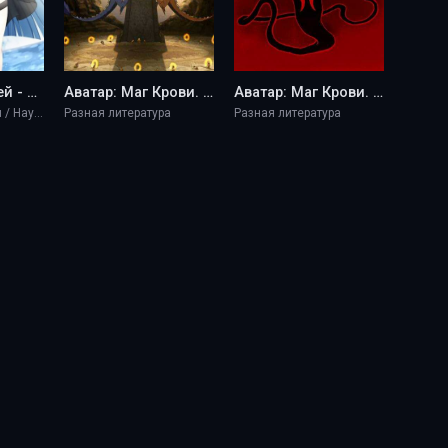
Властелин теней - Убийца Акаме - Lasombra
Аватар: Маг Крови. Том I - Lasombra
Аватар: Маг Крови. Том II - Lasombra
Боевики / Фэнтези / Научная фантастика / Разная литература
Разная литература
Разная литература