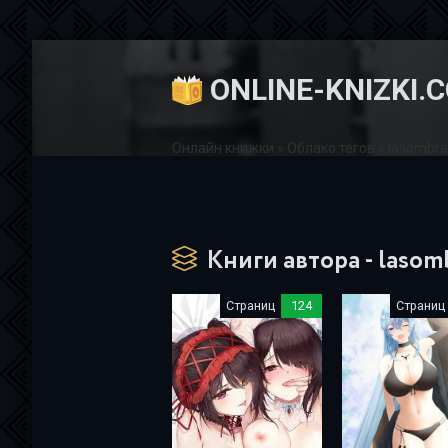
ONLINE-KNIZKI.
Онлайн книжки
»
Облако тегов
» lasombra
Книги автора - lasom
Страниц
124
Страниц