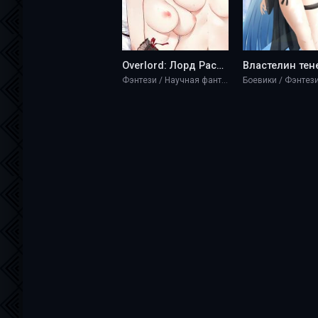
Overlord: Лорд Рассвета - Lasombra
Фэнтези / Научная фантастика / Разная литература / Эротика