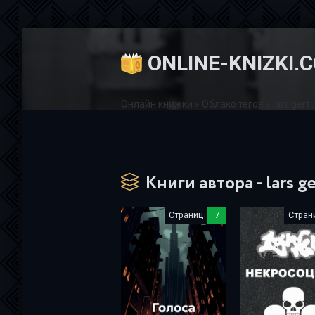
ONLINE-KNIZKI.
Онлайн книжки
»
Облако тегов
» lars gert
Книги автора - lars ge
Страниц
7
Стран