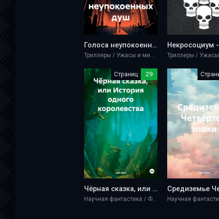
Голоса неупокоенных душ - Lars Gert
Триллеры / Ужасы и мистика
Страниц
29
Стран
Чёрная сказка, или История одного королевства - Lars Gert
Научная фантастика / Фэнтези