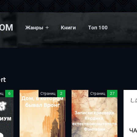
COM
Жанры
Книги
Топ 100
rt
иц
6
Страниц
2
Страниц
27