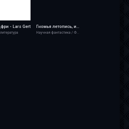
фри - Lars Gert
Гномья летопись, или Быль об Олвине - Lars Gert
 литература
Научная фантастика / Фэнтези