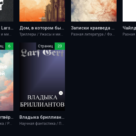
Некросоциум - Lars Gert
Дом, в котором бывал Вронг - Lars Gert
Записки краеведа Кердика, естествоиспытателя Фантазии - Lars Gert
Чайлд
Триллеры / Ужасы и мистика
Триллеры / Ужасы и мистика
Разная литература / Фэнтези
Разная
иц
6
Страниц
23
Средиземье Четвёртой эпохи - Lars Gert
Владыка бриллиантов - Lars Gert
Научная фантастика / Разная литература / Фэнтези
Научная фантастика / Приключение / Разная литература