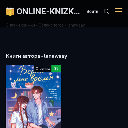
ONLINE-KNIZKI.COM
Войти
Онлайн книжки
»
Облако тегов
» lanawaay
Книги автора - lanawaay
Страниц
39