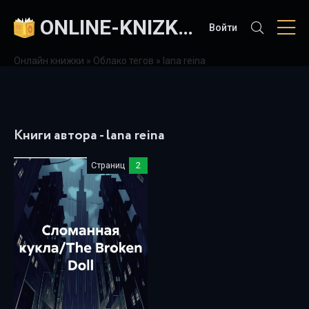
ONLINE-KNIZKI.COM
Войти
Онлайн книжки
»
Облако тегов
» lana reina
Книги автора - lana reina
Страниц
2