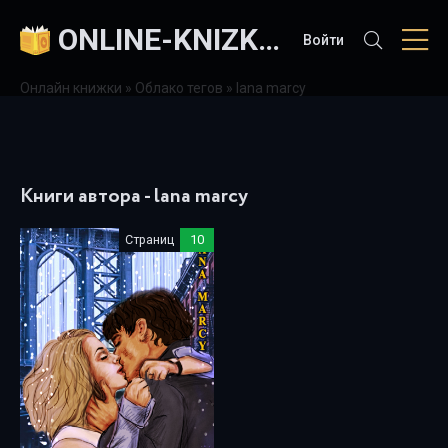
ONLINE-KNIZKI.COM
Войти
Онлайн книжки
»
Облако тегов
» lana marcy
Книги автора - lana marcy
Страниц
10