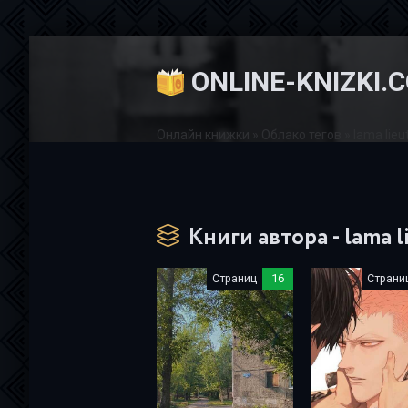
ONLINE-KNIZKI.
Онлайн книжки
»
Облако тегов
» lama lieu
Книги автора - lama l
Страниц
16
Страни