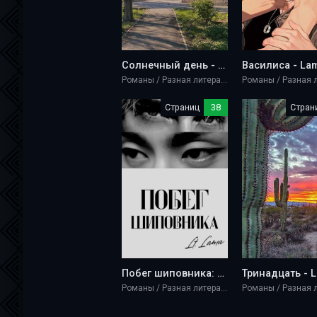
Солнечный день - Lama Lieutenant
Романы / Разная литература / Эротика
Страниц
38
Стран
Побег шиповника: Часть I - Lama Lieutenant
Романы / Разная литература / Ужасы и мистика / Эротика