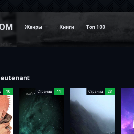
COM
Жанры
Книги
Топ 100
tenant
ieutenant
ц
10
Страниц
11
Страниц
23