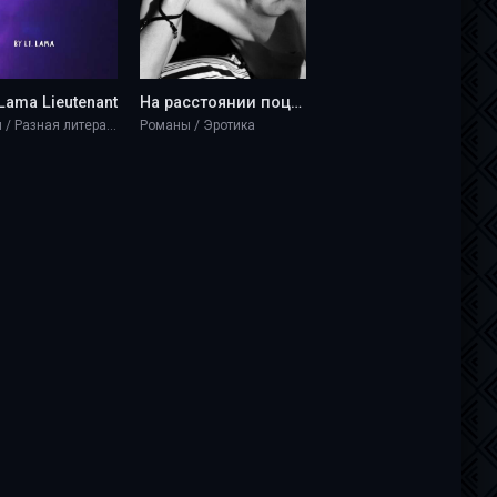
Lama Lieutenant
На расстоянии поцелуя - Lama Lieutenant
Романы / Разная литература / Эротика
Романы / Эротика