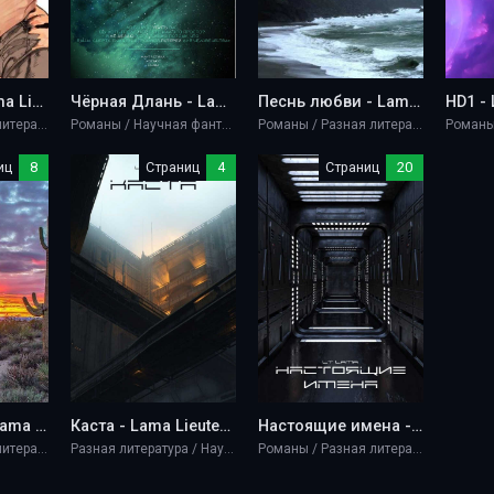
Василиса - Lama Lieutenant
Чёрная Длань - Lama Lieutenant
Песнь любви - Lama Lieutenant
HD1 - 
Романы / Разная литература / Эротика / Юмористическая проза
Романы / Научная фантастика / Эротика
Романы / Разная литература / Эротика
иц
8
Страниц
4
Страниц
20
Тринадцать - Lama Lieutenant
Каста - Lama Lieutenant
Настоящие имена - Lama Lieutenant
Романы / Разная литература / Эротика
Разная литература / Научная фантастика / Эротика
Романы / Разная литература / Эротика / Научная фантастика