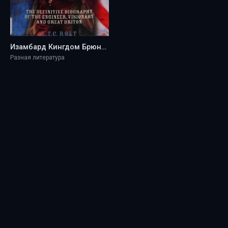
Изамбард Кингдом Брюнель - L. T. C. Rolt
Разная литература