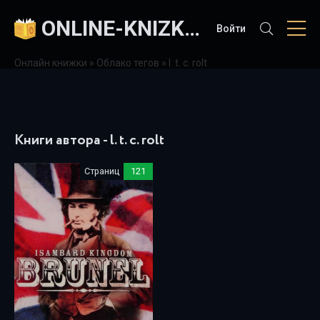
ONLINE-KNIZKI.COM
Войти
Онлайн книжки
»
Облако тегов
» l. t. c. rolt
Книги автора - l. t. c. rolt
Страниц
121