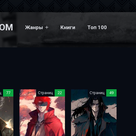
COM
Жанры
Книги
Топ 100
ц
77
Страниц
22
Страниц
49