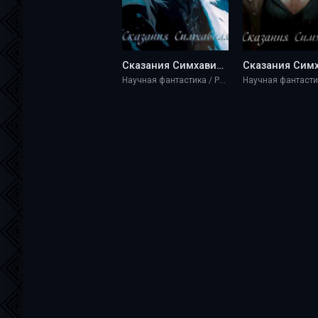
Сказания Симхавиля. Том 2 - Kserks
Научная фантастика / Разная литература / Фэнтези