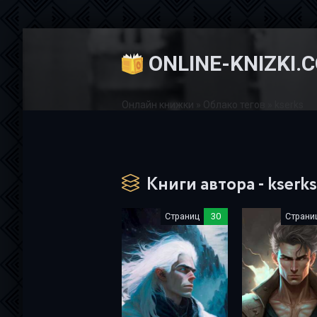
ONLINE-KNIZKI.
Онлайн книжки
»
Облако тегов
» kserks
Книги автора - kserks
Страниц
30
Страни