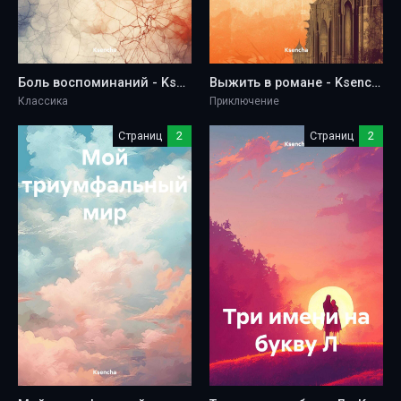
Боль воспоминаний - Ksencha
Выжить в романе - Ksencha
Классика
Приключение
Страниц
2
Страниц
2