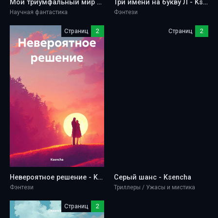
Мой триумфальный мир - Ksencha
Три имени на букву Л - Ksencha
Научная фантастика
Фэнтези
Страниц
2
Страниц
2
Невероятное решение - Ksencha
Серый шанс - Ksencha
Фэнтези
Триллеры / Ужасы и мистика
Страниц
2