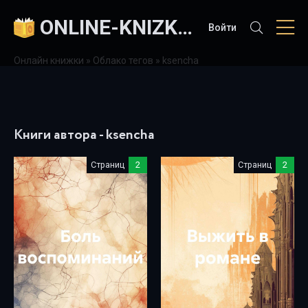
ONLINE-KNIZKI.COM
Войти
Онлайн книжки
»
Облако тегов
» ksencha
Книги автора - ksencha
Страниц
2
Страниц
2