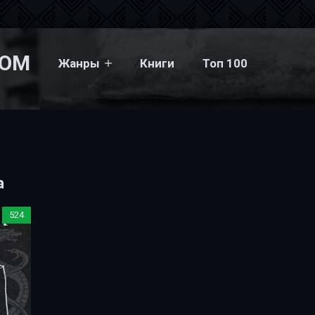
COM
Жанры
Книги
Топ 100
a
524