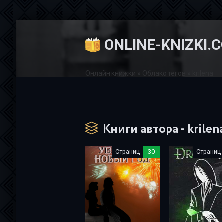
ONLINE-KNIZKI.
Онлайн книжки
»
Облако тегов
» krilena
Книги автора - krilen
Страниц
30
Страниц