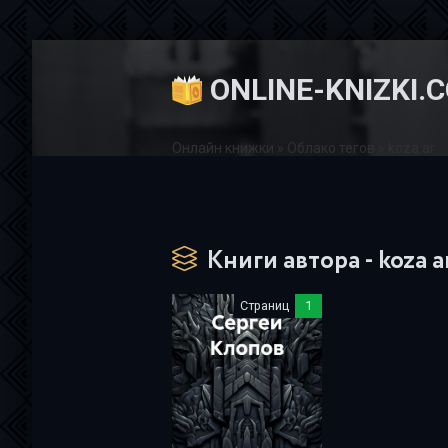
ONLINE-KNIZKI.
Онлайн книжки
»
Облако тегов
» koza ar
Книги автора - koza a
Страниц
1