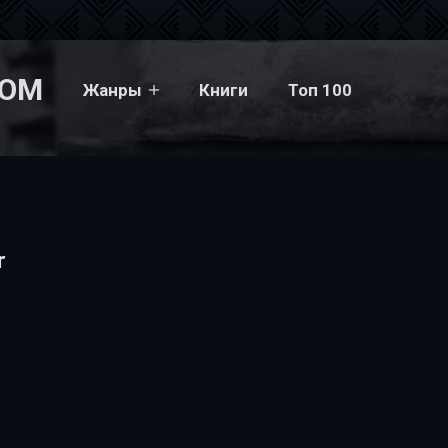
COM
Жанры
Книги
Топ 100
r