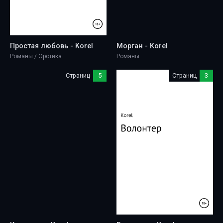
Простая любовь - Korel
Морган - Korel
Романы / Эротика
Романы
Страниц
5
Страниц
3