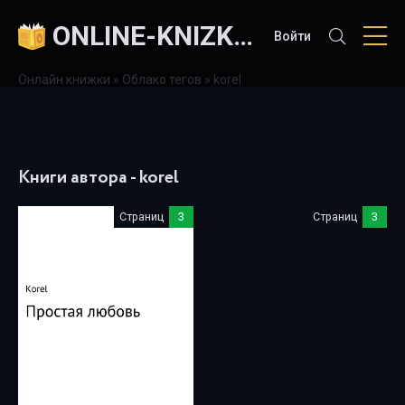
ONLINE-KNIZKI.COM
Войти
Онлайн книжки
»
Облако тегов
» korel
Книги автора - korel
Страниц
3
Страниц
3