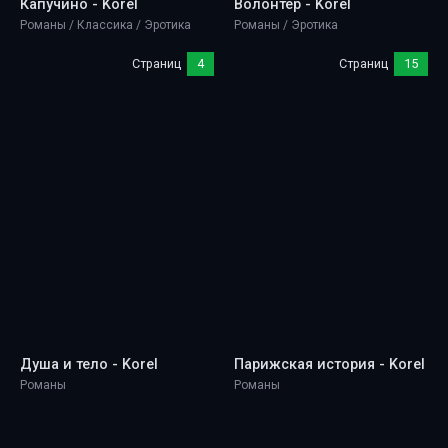
Капучино - Korel
Волонтер - Korel
Романы / Классика / Эротика
Романы / Эротика
Страниц
4
Страниц
15
Душа и тело - Korel
Парижская история - Korel
Романы
Романы