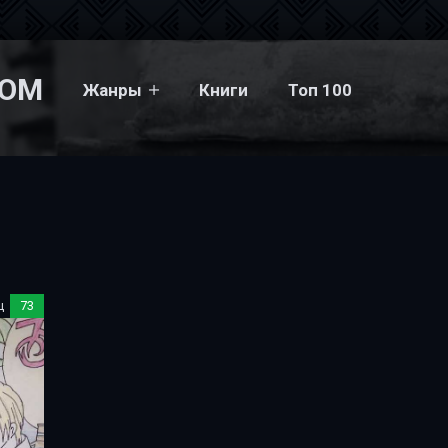
COM
Жанры
Книги
Топ 100
t
ц
73