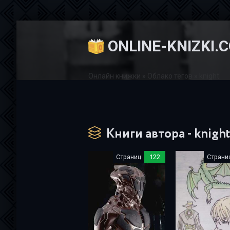
ONLINE-KNIZKI.
Онлайн книжки
»
Облако тегов
» knight
Книги автора - knigh
Страниц
122
Страни