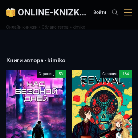
ONLINE-KNIZKI.COM
Войти
Онлайн книжки
»
Облако тегов
» kimiko
Книги автора - kimiko
Страниц
53
Страниц
164