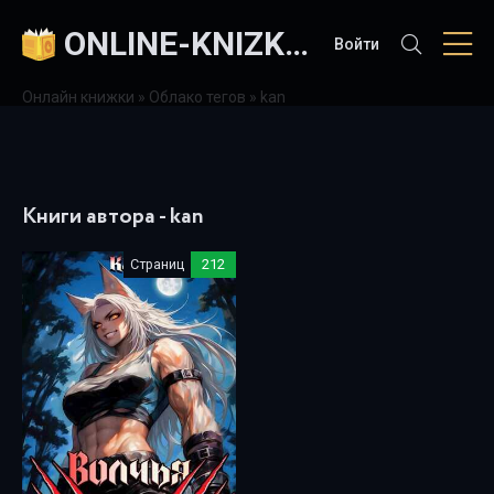
ONLINE-KNIZKI.COM
Войти
Онлайн книжки
»
Облако тегов
» kan
Книги автора - kan
Страниц
212