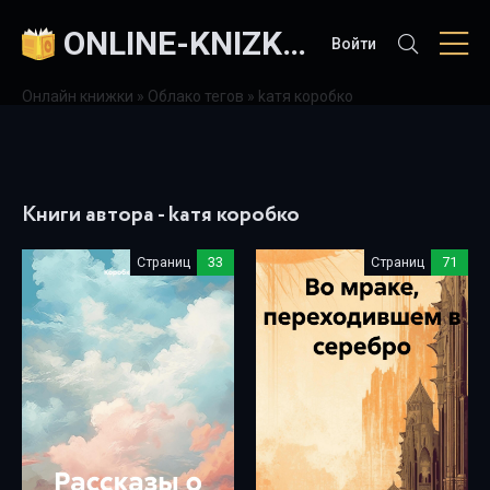
ONLINE-KNIZKI.COM
Войти
Онлайн книжки
»
Облако тегов
» kaтя коробко
Книги автора - kaтя коробко
Страниц
33
Страниц
71