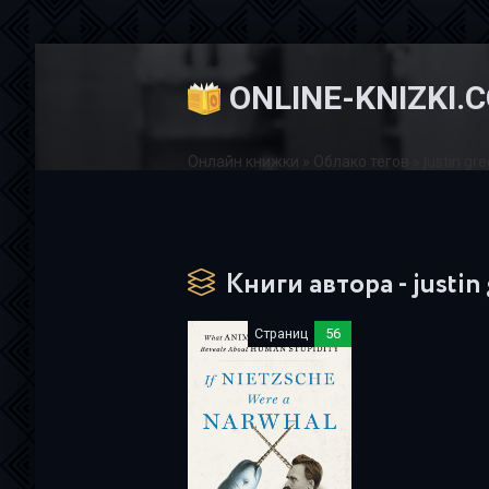
ONLINE-KNIZKI.
Онлайн книжки
»
Облако тегов
» justin gr
Книги автора - justin
Страниц
56