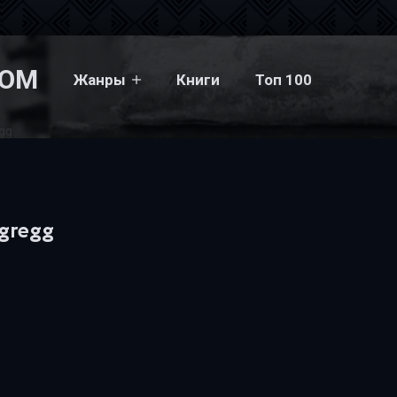
COM
Жанры
Книги
Топ 100
egg
 gregg