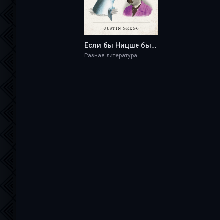
Если бы Ницше был нарвалом. Что интеллект животных говорит о человеческой глупости - Justin Gregg
Разная литература