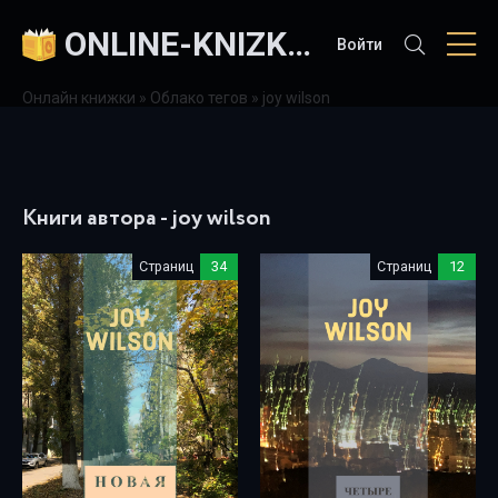
ONLINE-KNIZKI.COM
Войти
Онлайн книжки
»
Облако тегов
» joy wilson
Книги автора - joy wilson
Страниц
34
Страниц
12