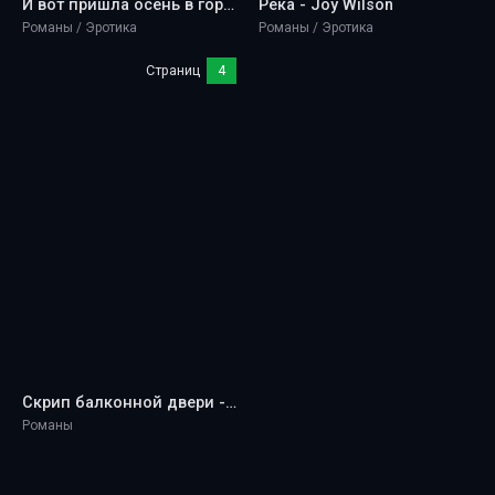
И вот пришла осень в город… - Joy Wilson
Река - Joy Wilson
Романы / Эротика
Романы / Эротика
Страниц
4
Скрип балконной двери - Joy Wilson
Романы