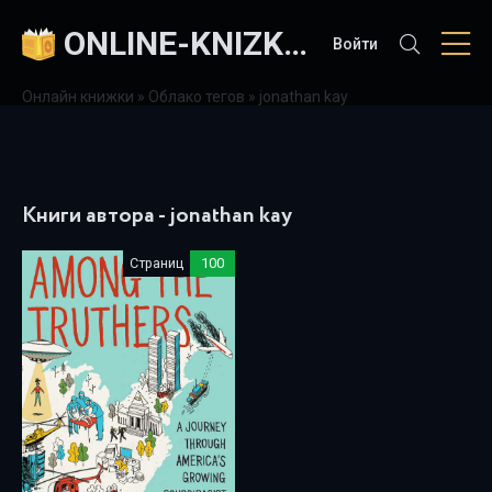
ONLINE-KNIZKI.COM
Войти
Онлайн книжки
»
Облако тегов
» jonathan kay
Книги автора - jonathan kay
Страниц
100