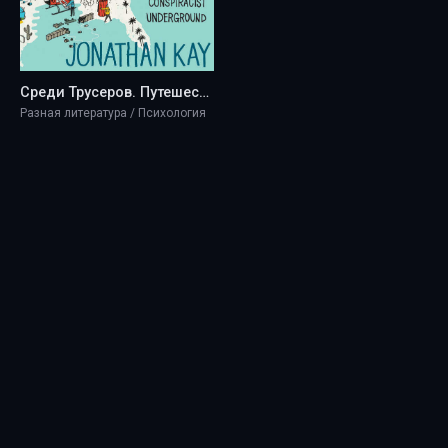
Среди Трусеров. Путешествие по растущему американскому конспирологическому подполью. - Jonathan Kay
Разная литература / Психология