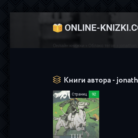
ONLINE-KNIZKI.
Онлайн книжки
»
Облако тегов
» jonathan 
Книги автора - jonath
Страниц
92