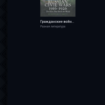
Гражданские войны в России, 1916-1926. Десять лет, которые потрясли мир - Jonathan D. Smele
Разная литература