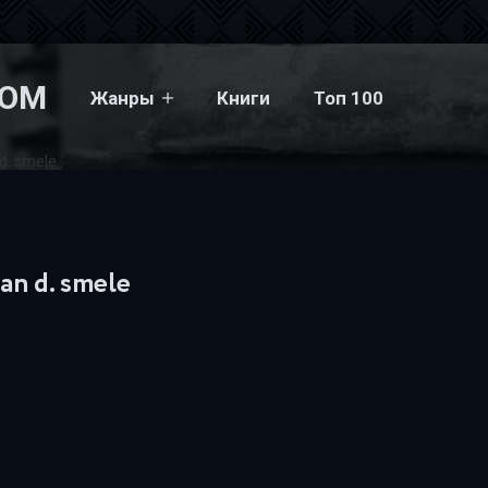
COM
Жанры
Книги
Топ 100
d. smele
an d. smele