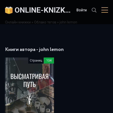
ONLINE-KNIZKI.COM
Войти
Онлайн книжки
»
Облако тегов
» john lemon
Книги автора - john lemon
Страниц
104