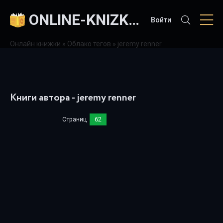
ONLINE-KNIZKI.COM
Войти
Онлайн книжки
»
Облако тегов
» jeremy renner
Книги автора - jeremy renner
Страниц
62