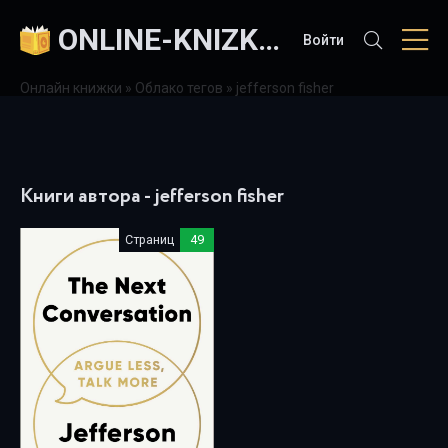
ONLINE-KNIZKI.COM
Войти
Онлайн книжки
»
Облако тегов
» jefferson fisher
Книги автора - jefferson fisher
Страниц
49