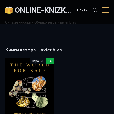
ONLINE-KNIZKI.COM
Войти
Онлайн книжки
»
Облако тегов
» javier blas
Книги автора - javier blas
Страниц
96